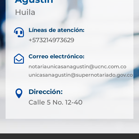
Huila
Líneas de atención:

+573214973629
Correo electrónico:

notariaunicasanagustin@ucnc.com.co
unicasanagustin@supernotariado.gov.co
Dirección:

Calle 5 No. 12-40