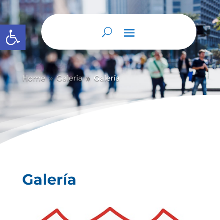
Abrir barra de herramientas
Home
Galeria
Galería
9
9
Galería