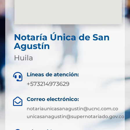
Notaría Única de San
Agustín
Huila
Líneas de atención:

+573214973629
Correo electrónico:

notariaunicasanagustin@ucnc.com.co
unicasanagustin@supernotariado.gov.co