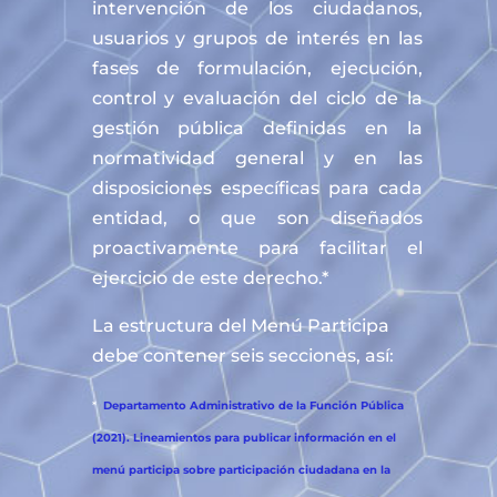
intervención de los ciudadanos,
usuarios y grupos de interés en las
fases de formulación, ejecución,
control y evaluación del ciclo de la
gestión pública definidas en la
normatividad general y en las
disposiciones específicas para cada
entidad, o que son diseñados
proactivamente para facilitar el
ejercicio de este derecho.*
La estructura del Menú Participa
debe contener seis secciones, así:
*
Departamento Administrativo de la Función Pública
(2021). Lineamientos para publicar información en el
menú participa sobre participación ciudadana en la