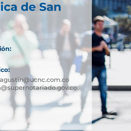
ica de San
ión:
ico:
nagustin@ucnc.com.co
n@supernotariado.gov.co