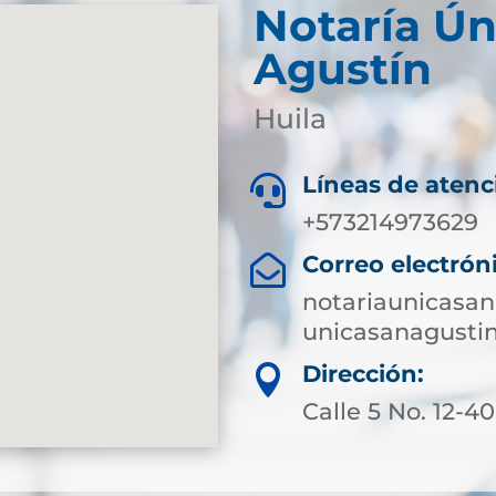
Notaría Ún
Agustín
Huila
Líneas de atenc

+573214973629
Correo electrón

notariaunicasa
unicasanagusti
Dirección:

Calle 5 No. 12-40