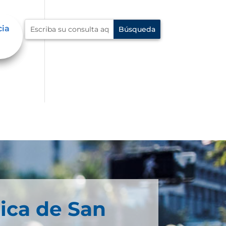
cia
cia
ica de San