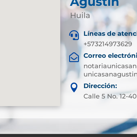
Agustín
Huila
Líneas de atenc

+573214973629
Correo electrón

notariaunicasa
unicasanagusti
Dirección:

Calle 5 No. 12-40