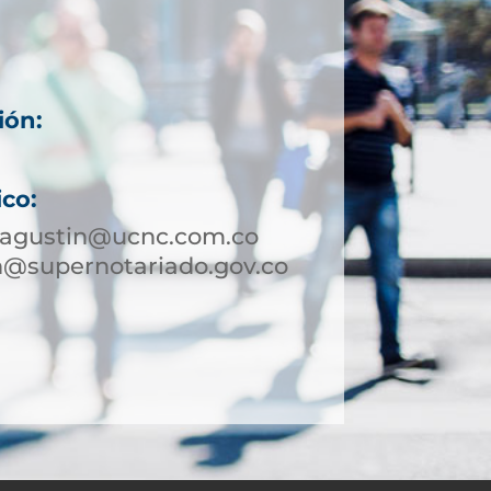
ión:
ico:
nagustin@ucnc.com.co
n@supernotariado.gov.co