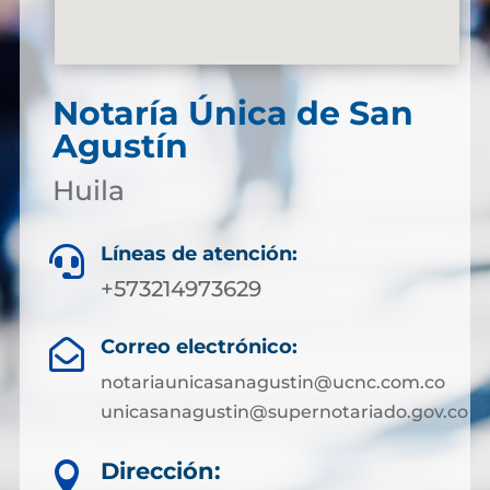
Notaría Única de San
Agustín
Huila
Líneas de atención:

+573214973629
Correo electrónico:

notariaunicasanagustin@ucnc.com.co
unicasanagustin@supernotariado.gov.co
Dirección:
