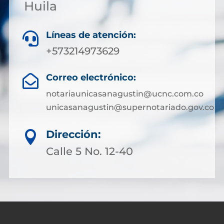
Huila
Líneas de atención:

+573214973629
Correo electrónico:

notariaunicasanagustin@ucnc.com.co
unicasanagustin@supernotariado.gov.co
Dirección:

Calle 5 No. 12-40