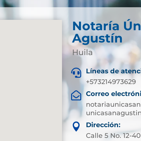
Notaría Ún
Agustín
Huila
Líneas de atenc

+573214973629
Correo electrón

notariaunicasa
unicasanagusti
Dirección:

Calle 5 No. 12-40