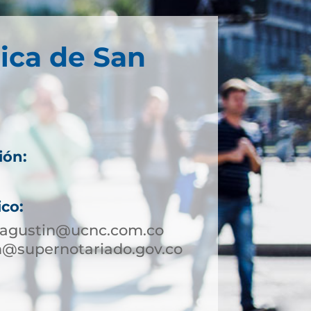
ica de San
ión:
ico:
nagustin@ucnc.com.co
n@supernotariado.gov.co