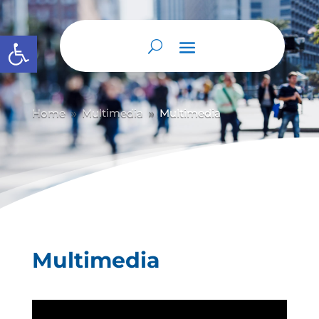
Abrir barra de herramientas
Home
Multimedia
Multimedia
9
9
Multimedia