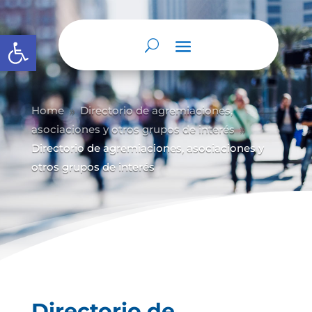
Abrir barra de herramientas
Home
Directorio de agremiaciones,
9
asociaciones y otros grupos de interés
9
Directorio de agremiaciones, asociaciones y
otros grupos de interés
Directorio de