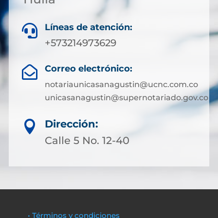
Líneas de atención:

+573214973629
Correo electrónico:

notariaunicasanagustin@ucnc.com.co
unicasanagustin@supernotariado.gov.co
Dirección:

Calle 5 No. 12-40
• Términos y condiciones